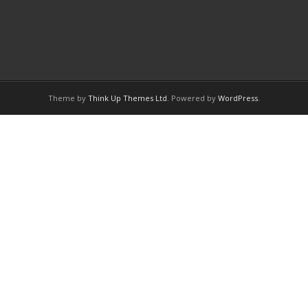
Theme by
Think Up Themes Ltd
. Powered by
WordPress
.