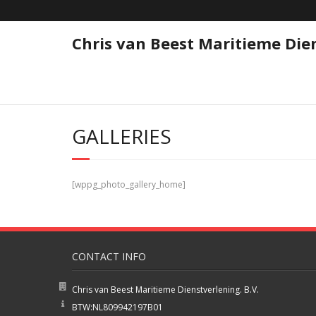
Skip
to
content
Chris van Beest Maritieme Dien
GALLERIES
[wppg_photo_gallery_home]
CONTACT INFO
Chris van Beest Maritieme Dienstverlening. B.V.
BTW:NL809942197B01