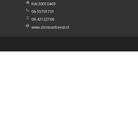
Kvk:30010469
06-55701701
06-42122706
www.chrisvanbeest.nl