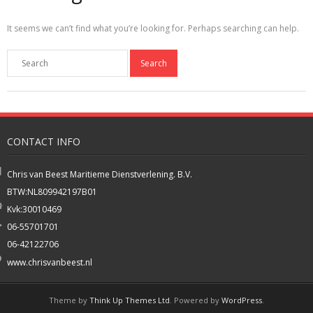
It seems we can’t find what you’re looking for. Perhaps searching can help.
CONTACT INFO
Chris van Beest Maritieme Dienstverlening. B.V.
BTW:NL809942197B01
Kvk:30010469
06-55701701
06-42122706
www.chrisvanbeest.nl
Theme by
Think Up Themes Ltd
. Powered by
WordPress
.