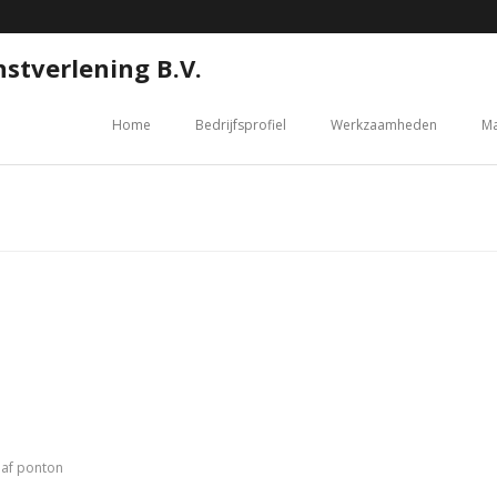
stverlening B.V.
Home
Bedrijfsprofiel
Werkzaamheden
Ma
naf ponton