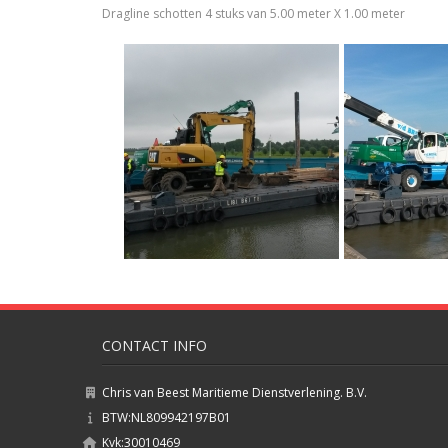
Dragline schotten 4 stuks van 5.00 meter X 1.00 meter
CONTACT INFO
Chris van Beest Maritieme Dienstverlening. B.V.
BTW:NL809942197B01
Kvk:30010469