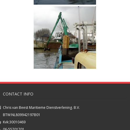
CONTACT INFO
Chris van Beest Maritieme Dienstverlening. B.V.
BTW:NL809942197B01
Kvk:30010469
06-55701701