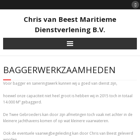
Skip
to
content
Chris van Beest Maritieme
Dienstverlening B.V.
BAGGERWERKZAAMHEDEN
Voor bagger en saneringswerk kunnen wij u goed van dienst zijn,
hoewel onze capaciteit niet heel groot is hebben wij in 2015 toch in totaal
14.000 M³ gebaggerd.
De Twee Gebroeders kan door zijn afmetingen toch vaak net achter in de
kleinere jachthavens komen of op wat kleinere vaarwateren.
Ook de eventuele vaarwegbegeleiding kan door Chris van Beest geleverd
worden.