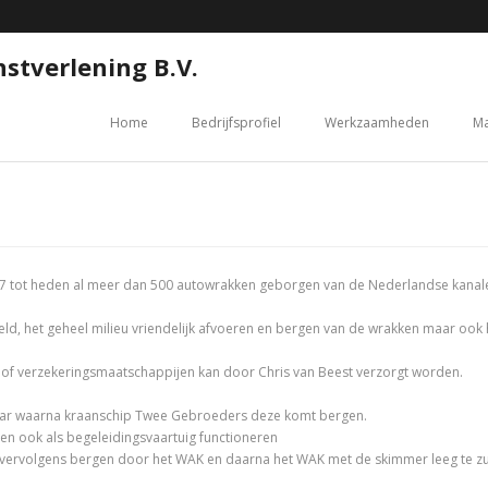
stverlening B.V.
Home
Bedrijfsprofiel
Werkzaamheden
Ma
007 tot heden al meer dan 500 autowrakken geborgen van de Nederlandse kanale
kkeld, het geheel milieu vriendelijk afvoeren en bergen van de wrakken maar 
t of verzekeringsmaatschappijen kan door Chris van Beest verzorgt worden.
sonar waarna kraanschip Twee Gebroeders deze komt bergen.
ten ook als begeleidingsvaartuig functioneren
 vervolgens bergen door het WAK en daarna het WAK met de skimmer leeg te zui