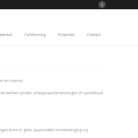
terieel
Certificering
Projecten
Contact
n en rivieren.
ook het werken zonder scheepvaartstremmingen of oponthoud
gen komt er geen oppervlakte verontreiniging vrij.