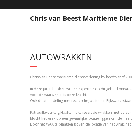
Skip
to
content
Chris van Beest Maritieme Dien
AUTOWRAKKEN
Chris van Beest maritieme dienstverlening bv heeft vanaf 2
In deze jaren hebben wij een expertise op dit gebied ontwi
voor de vaarwegen is onze kracht.
Ook de afhandeling met recherche, politie en Rijkswaterstaa
Patrouillevaartuig Haaften lokaliseert de wrakken met de 
Mocht het wrak op een gevaarlijke locatie liggen kan de Haaf
Door het WAK te plaatsen boven de locatie van het wrak, het